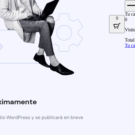
Tu ca
0
0
Visit
Total
Tu ca
ximamente
tio WordPress y se publicará en breve