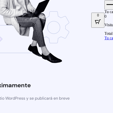
Tu ca
0
0
Visit
Total
Tu ca
ximamente
tio WordPress y se publicará en breve