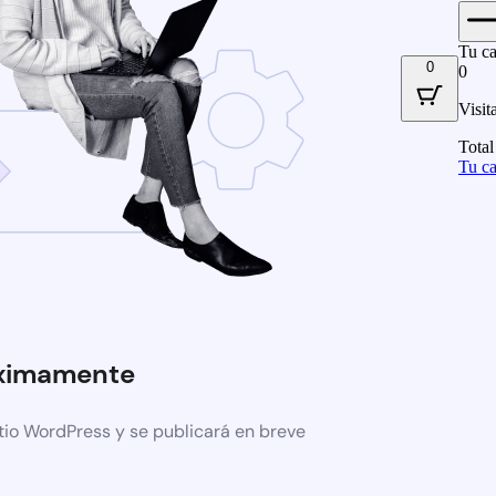
Tu ca
0
0
Visit
Total
Tu ca
ximamente
tio WordPress y se publicará en breve