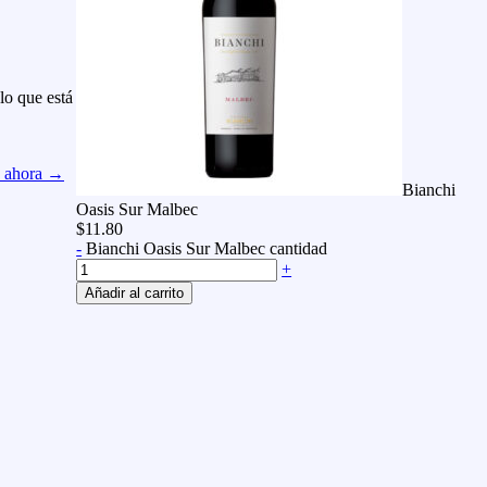
 lo que está
a ahora →
Bianchi
Oasis Sur Malbec
$
11.80
-
Bianchi Oasis Sur Malbec cantidad
+
Añadir al carrito