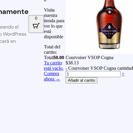
mamente
Visita
nuestra
0
tienda para
ver lo que
reando el
está
io WordPress
disponible
icará en
Total del
carrito:
Total
$
0.00
Courvoiser VSOP Cogna
Tu carrito
$
38.13
está vacío.
-
Courvoiser VSOP Cogna cantida
Compra
+
ahora →
Añadir al carrito