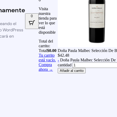
mamente
Visita
nuestra
0
tienda para
ver lo que
reando el
está
io WordPress
disponible
icará en
Total del
carrito:
Total
$
0.00
Doña Paula Malbec Selección De 
Tu carrito
$
42.48
está vacío.
-
Doña Paula Malbec Selección De
Compra
cantidad
ahora →
Añadir al carrito