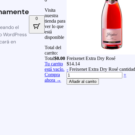
mamente
Visita
nuestra
0
tienda para
ver lo que
reando el
está
io WordPress
disponible
icará en
Total del
carrito:
Total
$
0.00
Freixenet Extra Dry Rosé
Tu carrito
$
14.14
está vacío.
-
Freixenet Extra Dry Rosé cantida
Compra
+
ahora →
Añadir al carrito