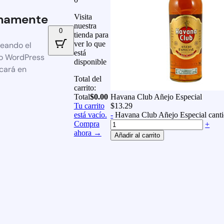
mamente
Visita
nuestra
0
tienda para
ver lo que
reando el
está
io WordPress
disponible
icará en
Total del
carrito:
Total
$
0.00
Havana Club Añejo Especial
Tu carrito
$
13.29
está vacío.
-
Havana Club Añejo Especial cant
Compra
+
ahora →
Añadir al carrito