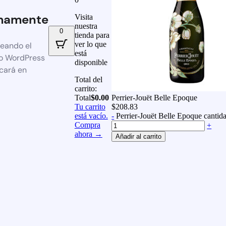
mamente
Visita
nuestra
0
tienda para
ver lo que
reando el
está
io WordPress
disponible
icará en
Total del
carrito:
Total
$
0.00
Perrier-Jouët Belle Epoque
Tu carrito
$
208.83
está vacío.
-
Perrier-Jouët Belle Epoque cantid
Compra
+
ahora →
Añadir al carrito