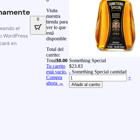
mamente
Visita
nuestra
0
tienda para
ver lo que
reando el
está
io WordPress
disponible
icará en
Total del
carrito:
Total
$
0.00
Something Special
Tu carrito
$
23.83
está vacío.
-
Something Special cantidad
Compra
+
ahora →
Añadir al carrito