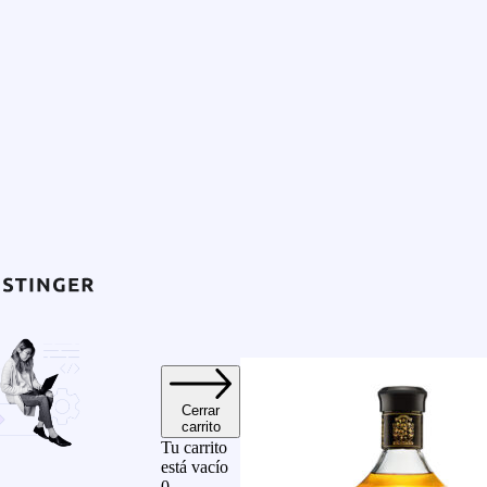
Cerrar
carrito
Tu carrito
está vacío
0